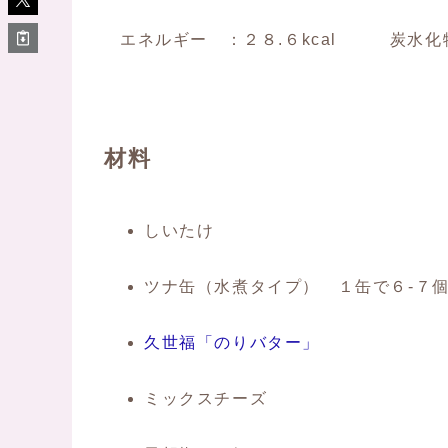
エネルギー ：２８.６kcal 炭水化
材料
しいたけ
ツナ缶（水煮タイプ） １缶で６-７
久世福「のりバター」
ミックスチーズ