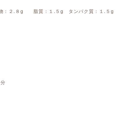
物：２.８g 脂質：１.５g タンパク質：１.５g
個分