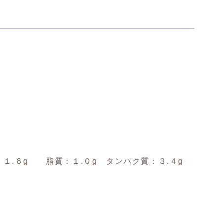
１.６g 脂質：１.０g タンパク質：３.４g