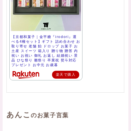
【京都和菓子｜金平糖『irodori』選
べる4種セット】ギフト 詰め合わせ お
取り寄せ 老舗 飴 ドロップ お菓子 お
土産 スイーツ 箱入り 贈り物 贈答 内
祝い お祝い 御礼 お返し 結婚祝い 景
品 ひな祭り 雛祭り 卒業祝 熨斗対応
プレゼント お中元 お歳暮
楽天で購入
あんこ
のお菓子言葉