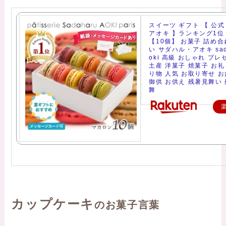
スイーツ ギフト 【 公式
アオキ 】ランキング1位
【10個】 お菓子 詰め合
い サダハル・アオキ sada
oki 高級 おしゃれ プレ
土産 洋菓子 焼菓子 お礼
り物 人気 お取り寄せ お
御供 お供え 残暑見舞い
舞
カップケーキ
のお菓子言葉