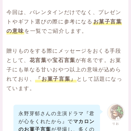
今回は、バレンタインだけでなく、プレゼン
トやギフト選びの際に参考になる
お菓子言葉
の意味
を一覧でご紹介します。
贈りものをする際にメッセージをおくる手段
として、
花言葉
や
宝石言葉
が有名です。お菓
子にも単なる甘いおやつ以上の意味が込めら
れており、
「お菓子言葉」
として話題になっ
ています。
永野芽郁さんの主演ドラマ『君
が心をくれたから』で
マカロン
りお
のお菓子言葉
が登場し、多くの