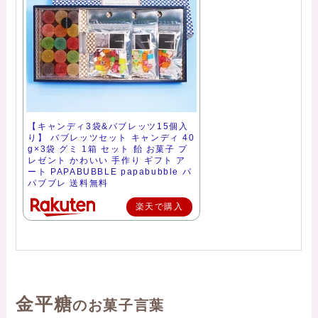
【キャンディ3袋&バブレッツ15個入
り】 バブレッツセット キャンディ 40
g×3袋 グミ 1箱 セット 飴 お菓子 プ
レゼント かわいい 手作り ギフト ア
ート PAPABUBBLE papabubble パ
パブブレ 送料無料
楽天で購入
金平糖
のお菓子言葉