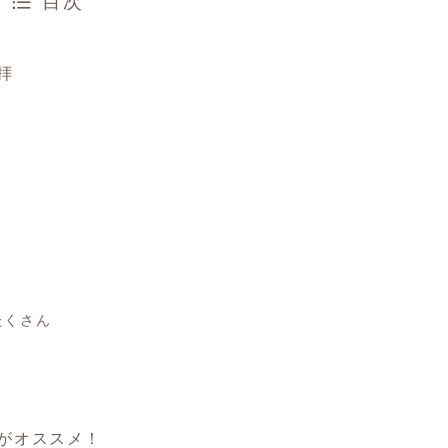
目次
拝
たくさん
がオススメ！