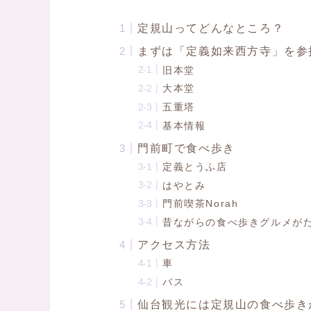
定規山ってどんなところ？
まずは「定義如来西方寺」を参
旧本堂
大本堂
五重塔
基本情報
門前町で食べ歩き
定義とうふ店
はやとみ
門前喫茶Norah
昔ながらの食べ歩きグルメが
アクセス方法
車
バス
仙台観光には定規山の食べ歩き