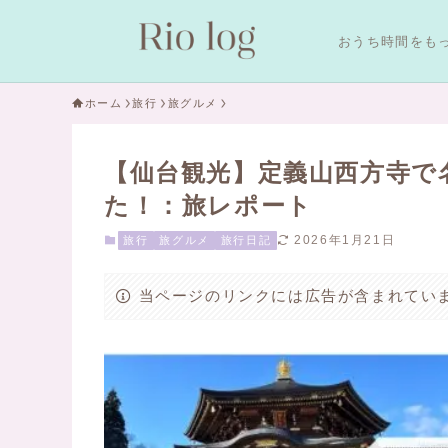
おうち時間をも
ホーム
旅行
旅グルメ
【仙台観光】定義山西方寺で
た！：旅レポート
2026年1月21日
旅行
旅グルメ
旅行日記
当ページのリンクには広告が含まれてい